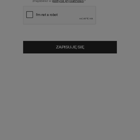
znajdziesz w
polityce prywatności
.
*
ZWIŃ FILTRY
NOWOŚĆ
ZAPISUJĘ SIĘ
Projekt domu HOMEKONCEPT 126
wariant 02
2
POWIERZCHNIA DOMU
165,80
m
Szczegóły
porównaj