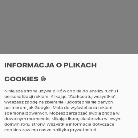
4
3
2
INFORMACJA O PLIKACH
COOKIES 🍪
Projekt domu HOMEKONCEPT 134
Niniejsza strona używa plików cookie do analizy ruchu i
personalizacji reklam. Klikając “Zaakceptuj wszystkie”,
2
POWIERZCHNIA DOMU
136,73
m
wyrażasz zgodę na zbieranie i udostępnianie danych
partnerom jak Google i Meta do wyświetlania reklam
spersonalizowanych. Możesz zarządzać swoją zgodą w
dowolnym momencie, klikając ikonę ciasteczka w lewym
Szczegóły
porównaj
dolnym rogu strony.
Wszystkie informacje dotyczące
cookies zawiera nasza
polityka prywatności
.