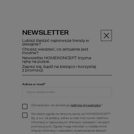
NEWSLETTER
Menu
Lubisz śledzić najnowsze trendy w
designie?
Chcesz wiedzieć, co aktualnie jest
Projekty domów
modne?
Newsletter HOMEKONCEPT trzyma
Projekty domów 4 sypialnie
rękę na pulsie.
Zapisz się, bądź na bieżąco i korzystaj
z promocji.
PROJEKTY
Adres e-mail
*
DOMÓW 4
SYPIALNIE
Oświadczam, że akceptuję
politykę prywatności
.
*
Wyrażam zgodę na otrzymywanie od HOMEKONCEPT
Sp. z o.o. na podany adres e-mail i/lub numer telefonu
informacji o najnowszych ofertach, rabatach i akcjach
promocyjnych. Zgodę mogę odwołać w każdej chwili.
Więcej informacji o zasadach przetwarzania danych