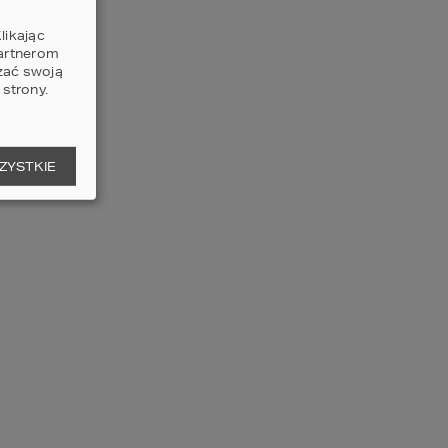
likając
partnerom
zać swoją
strony.
ZYSTKIE