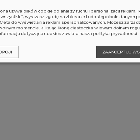
rona używa plików cookie do analizy ruchu i personalizacji reklam. K
 wszystkie”, wyrażasz zgodę na zbieranie i udostępnianie danych 
AN UNEXPECTED ERROR HAS OCCURRED
.
i Meta do wyświetlania reklam spersonalizowanych. Możesz zarząd
olnym momencie, klikając ikonę ciasteczka w lewym dolnym rogu 
nformacje dotyczące cookies zawiera nasza
polityka prywatności
.
OPCJI
ZAAKCEPTUJ WS