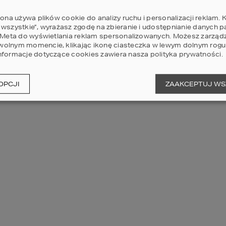
rona używa plików cookie do analizy ruchu i personalizacji reklam. K
 wszystkie”, wyrażasz zgodę na zbieranie i udostępnianie danych 
AN UNEXPECTED ERROR HAS OCCURRED
.
i Meta do wyświetlania reklam spersonalizowanych. Możesz zarząd
olnym momencie, klikając ikonę ciasteczka w lewym dolnym rogu 
nformacje dotyczące cookies zawiera nasza
polityka prywatności
.
OPCJI
ZAAKCEPTUJ WS