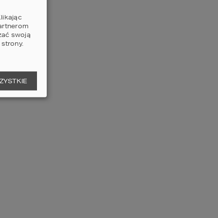
likając
partnerom
zać swoją
strony.
ZYSTKIE