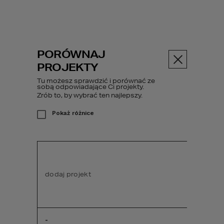
PORÓWNAJ
Menu
PROJEKTY
Tu możesz sprawdzić i porównać ze
PROJEKT DOMU
sobą odpowiadające Ci projekty.
117
Zrób to, by wybrać ten najlepszy.
WARIANT
Pokaż różnice
G2
Projekty domów
01
HOMEKONCEPT 117 G2 wariant 01
dodaj projekt
dodaj pr
-
-