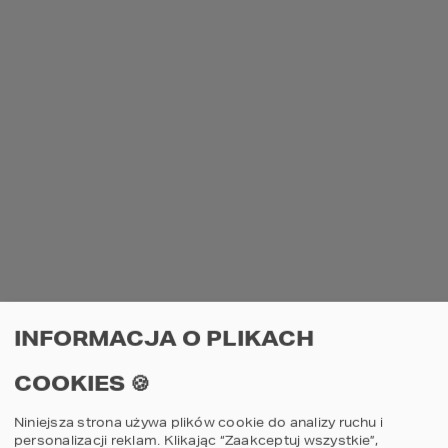
PROJEKTY PODOBNE
117
11
NT
01
Projekt domu
Proje
G1
HOMEKONCEPT 117
HOME
INFORMACJA O PLIKACH
COOKIES 🍪
porównaj
por
Niniejsza strona używa plików cookie do analizy ruchu i
3
2
3
personalizacji reklam. Klikając “Zaakceptuj wszystkie”,