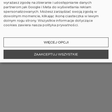
wyrażasz zgodę na zbieranie i udostępnianie danych
partnerom jak Google i Meta do wyświetlania reklam
spersonalizowanych. Możesz zarządzać swoją zgodą w
dowolnym momencie, klikając ikonę ciasteczka w lewym
dolnym rogu strony.
Wszystkie informacje dotyczące
cookies zawiera nasza
polityka prywatności
.
WIĘCEJ OPCJI
ZOBACZ WIĘCEJ
ZAAKCEPTUJ WSZYSTKIE
OSTATNIO OGLĄDANE