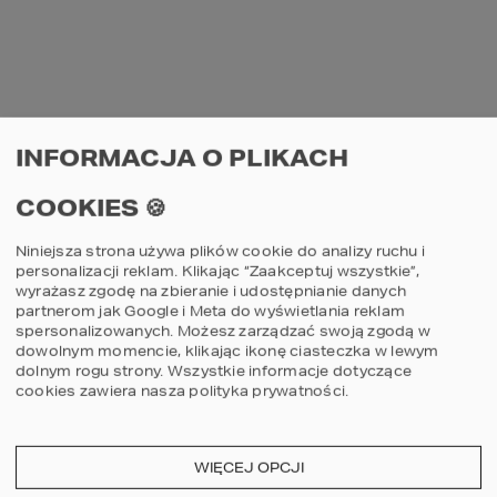
Najtrudniejszy element logistyczny to 
zapewnienie dojazdu betonowozów na 
budowę i dowóz betonu na czas. Wykonanie 
stropu monolitycznego to czasochłonne i 
pracochłonne zadanie. Wymaga szalowania 
i stemplowania, a po zabetonowaniu 
wymaga pielęgnacji i generuje przerwę 
technologiczną. Dlatego elementy 
INFORMACJA O PLIKACH
żelbetowe w budownictwie jednorodzinnym 
chętnie zamieniane są na rozwiązania 
COOKIES 🍪
alternatywne. Przykładem są tutaj nadproża 
prefabrykowane, które można określić już 
jako standardowe rozwiązanie w 
Niniejsza strona używa plików cookie do analizy ruchu i
personalizacji reklam. Klikając “Zaakceptuj wszystkie”,
wyrażasz zgodę na zbieranie i udostępnianie danych
Tradycyjna konstrukcja dachu to więźba 
partnerom jak Google i Meta do wyświetlania reklam
dachowa, która składa się z drewnianych 
spersonalizowanych. Możesz zarządzać swoją zgodą w
elementów o różnych przekrojach, 
dowolnym momencie, klikając ikonę ciasteczka w lewym
łączonych ze sobą na miejscu budowy. Jej 
dolnym rogu strony.
Wszystkie informacje dotyczące
rodzaj zależy od wielkości i rozpiętości 
cookies zawiera nasza
polityka prywatności
.
dachu oraz warunków klimatycznych, w 
których budujemy nasz dom. Więźba 
dachowa stanowi podstawę dla pokrycia 
dachowego – wisienki na torcie – które nie 
WIĘCEJ OPCJI
tylko wieńczy budynek, ale chroni go 
również przed działaniem czynników 