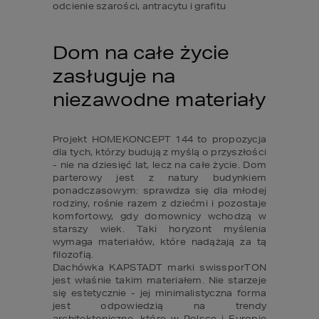
odcienie szarości, antracytu i grafitu
Dom na całe życie 
zasługuje na 
niezawodne materiały 
Projekt HOMEKONCEPT 144 to propozycja 
dla tych, którzy budują z myślą o przyszłości 
- nie na dziesięć lat, lecz na całe życie. Dom 
parterowy jest z natury budynkiem 
ponadczasowym: sprawdza się dla młodej 
rodziny, rośnie razem z dziećmi i pozostaje 
komfortowy, gdy domownicy wchodzą w 
starszy wiek. Taki horyzont myślenia 
wymaga materiałów, które nadążają za tą 
filozofią.

Dachówka KAPSTADT marki swissporTON 
jest właśnie takim materiałem. Nie starzeje 
się estetycznie - jej minimalistyczna forma 
jest odpowiedzią na trendy 
architektoniczne, które w Polsce i Europie 