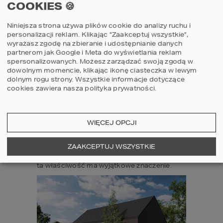
COOKIES 🍪
w palecie KAPSTADT - idzie jeszcze dalej. 
Nowoczesna powłoka błyszcząca 
ogranicza wnikanie wody w strukturę 
Niniejsza strona używa plików cookie do analizy ruchu i
dachówki i aktywnie utrudnia osadzanie się 
personalizacji reklam. Klikając “Zaakceptuj wszystkie”,
kurzu i zanieczyszczeń na połaci. 
wyrażasz zgodę na zbieranie i udostępnianie danych
Błyszczące wykończenie uwydatnia 
partnerom jak Google i Meta do wyświetlania reklam
kolorystykę i sprawia, że dach wygląda jak 
spersonalizowanych. Możesz zarządzać swoją zgodą w
nowy znacznie dłużej niż pokrycia bez tego 
dowolnym momencie, klikając ikonę ciasteczka w lewym
zabezpieczenia.

dolnym rogu strony.
Wszystkie informacje dotyczące
Jest też aspekt akustyczny, o którym 
cookies zawiera nasza
polityka prywatności
.
rzadko myśli się na etapie projektu, a który 
okazuje się bezcenny w codziennym 
użytkowaniu: dachówka cementowa o 
optymalnej masie tłumi dźwięki deszczu i 
WIĘCEJ OPCJI
gradu w stopniu nieosiągalnym dla lekkich 
pokryć blaszanych. W parterowym domu, 
ZAAKCEPTUJ WSZYSTKIE
gdzie dach jest bliżej pomieszczeń 
mieszkalnych niż w budynkach piętrowych, 
ta właściwość ma wyjątkowe znaczenie.