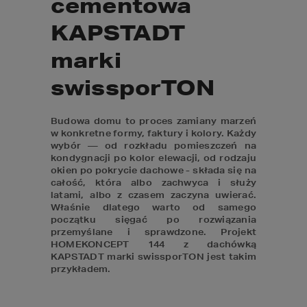
cementowa
KAPSTADT
marki
swissporTON
Budowa domu to proces zamiany marzeń 
w konkretne formy, faktury i kolory. Każdy 
wybór — od rozkładu pomieszczeń na 
kondygnacji po kolor elewacji, od rodzaju 
okien po pokrycie dachowe - składa się na 
całość, która albo zachwyca i służy 
latami, albo z czasem zaczyna uwierać. 
Właśnie dlatego warto od samego 
początku sięgać po rozwiązania 
przemyślane i sprawdzone. Projekt 
HOMEKONCEPT 144 z dachówką 
KAPSTADT marki swissporTON jest takim 
przykładem.