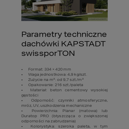
Parametry techniczne 
dachówki KAPSTADT 
swissporTON
•	Format: 334 × 420 mm

•	Waga jednostkowa: 4,9 kg/szt.

•	Zużycie na m²: od 9,7 szt./m²

•	Opakowanie: 216 szt./paleta

•	Materiał: beton cementowy wysokiej 
gęstości

•	Odporność: czynniki atmosferyczne, 
mróz, UV, uszkodzenia mechaniczne

•	Powierzchnia: Planar (matowa) lub 
Duratop PRO (błyszcząca o zwiększonej 
odporności na zabrudzenia)

•	Kolorystyka: szeroka paleta, w tym 