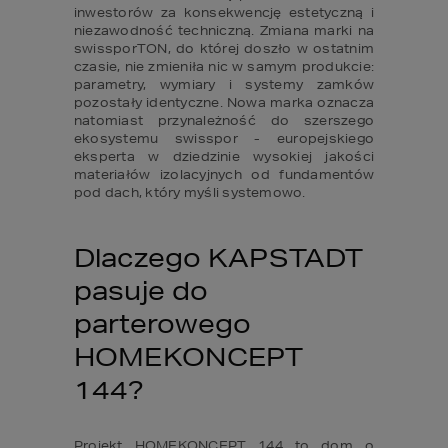
inwestorów za konsekwencję estetyczną i 
niezawodność techniczną. Zmiana marki na 
swissporTON, do której doszło w ostatnim 
czasie, nie zmieniła nic w samym produkcie: 
parametry, wymiary i systemy zamków 
pozostały identyczne. Nowa marka oznacza 
natomiast przynależność do szerszego 
ekosystemu swisspor - europejskiego 
eksperta w dziedzinie wysokiej jakości 
materiałów izolacyjnych od fundamentów 
pod dach, który myśli systemowo.
Dlaczego KAPSTADT 
pasuje do 
parterowego 
HOMEKONCEPT 
144?
Projekt HOMEKONCEPT 144 to dom o 