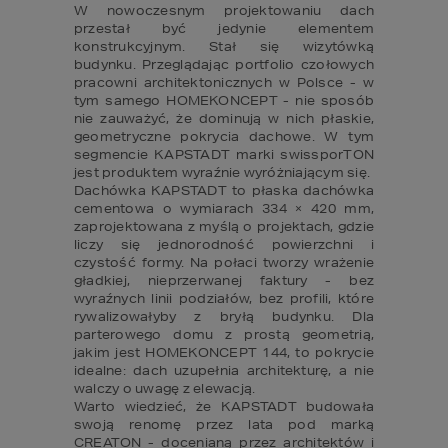
W nowoczesnym projektowaniu dach 
przestał być jedynie elementem 
konstrukcyjnym. Stał się wizytówką 
budynku. Przeglądając portfolio czołowych 
pracowni architektonicznych w Polsce - w 
tym samego HOMEKONCEPT - nie sposób 
nie zauważyć, że dominują w nich płaskie, 
geometryczne pokrycia dachowe. W tym 
segmencie KAPSTADT marki swissporTON 
jest produktem wyraźnie wyróżniającym się.

Dachówka KAPSTADT to płaska dachówka 
cementowa o wymiarach 334 × 420 mm, 
zaprojektowana z myślą o projektach, gdzie 
liczy się jednorodność powierzchni i 
czystość formy. Na połaci tworzy wrażenie 
gładkiej, nieprzerwanej faktury - bez 
wyraźnych linii podziałów, bez profili, które 
rywalizowałyby z bryłą budynku. Dla 
parterowego domu z prostą geometrią, 
jakim jest HOMEKONCEPT 144, to pokrycie 
idealne: dach uzupełnia architekturę, a nie 
walczy o uwagę z elewacją.

Warto wiedzieć, że KAPSTADT budowała 
swoją renomę przez lata pod marką 
CREATON - docenianą przez architektów i 