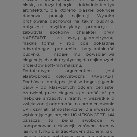
niskiej, rozłożystej bryle - dokładnie ten typ 
architektury, dla którego płaskie pokrycie 
dachowe pracuje najlepiej. Wysoko 
profilowana dachówka na takim budynku 
optycznie przytłoczyłaby proporcje i 
zaburzyła spokojny charakter bryły. 
KAPSTADT - ze swoją geometryczną, 
gładką formą - robi coś dokładnie 
odwrotnego: podkreśla horyzontalność 
budynku i nadaje mu powściągliwą 
elegancję charakterystyczną dla najlepszych 
projektów soft-minimalizmu.

Dodatkowym argumentem jest 
elastyczność kolorystyczna KAPSTADT. 
Dachówka dostępna jest w bogatej gamie 
barw - od klasycznych odcieni ceglastej 
czerwieni, przez elegancką szarość, aż po 
głębokie antracyty i grafity - wszystkie o 
zwiększonej odporności na promieniowanie 
UV i czynniki atmosferyczne. Dla inwestora 
wybierającego projekt HOMEKONCEPT 144 
oznacza to pełną swobodę w 
komponowaniu elewacji: zarówno dom w 
jasnym tynku z antracytowym dachem, jak i 
wersja z detalami drewnianymi lub betonem 