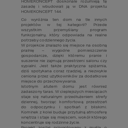
HOMEKONCEPT doskonale rozumieją tę 
zasadę i wbudowali ją w DNA projektu 
HOMEKONCEPT 144.
Co wyróżnia ten dom na tle innych 
projektów w tej kategorii? Przede 
wszystkim przemyślany program 
funkcjonalny, który odpowiada na realne 
potrzeby codziennego życia.

W projekcie znalazło się miejsce na osobną 
pralnię – wygodne pomieszczenie 
gospodarcze, dzięki któremu pranie i 
suszenie nie zajmują przestrzeni salonu czy 
sypialni. Jest także praktyczna spiżarnia, 
dziś spotykana coraz rzadziej, a niezwykle 
ceniona przez użytkowników za dodatkowe 
miejsce do przechowywania.

Istotnym atutem domu jest również 
zadaszony taras. W cieplejszych miesiącach 
staje się naturalnym przedłużeniem strefy 
dziennej, tworząc komfortową przestrzeń 
do odpoczynku i spotkań z bliskimi. 
Kominek z kolei buduje przytulną atmosferę 
wnętrza i staje się miejscem, wokół którego 
koncentruje się rodzinne życie.

Projekt został przygotowany z myślą o 