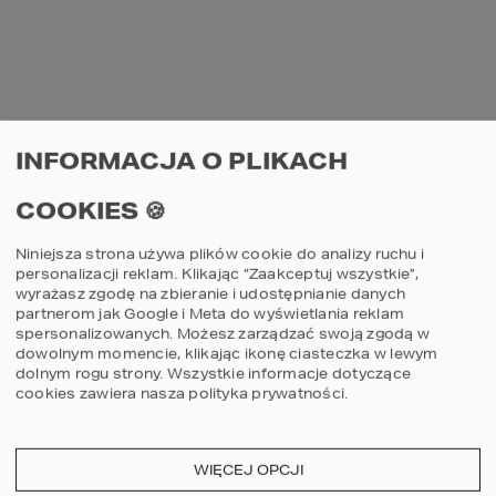
niezapowiedziane wizyty różnych gatunków 
ptaków, czy też przyglądanie się 
promieniom zachodzącego słońca – to 
wszystko wzbudza u domowników zachwyt 
i relaksuje.
INFORMACJA O PLIKACH
COOKIES 🍪
Niniejsza strona używa plików cookie do analizy ruchu i
personalizacji reklam. Klikając “Zaakceptuj wszystkie”,
PROJEKT 
HOMEKONCEPT 55
 – TARAS ZE 
wyrażasz zgodę na zbieranie i udostępnianie danych
partnerom jak Google i Meta do wyświetlania reklam
STREFĄ WYPOCZYNKOWĄ.
spersonalizowanych. Możesz zarządzać swoją zgodą w
dowolnym momencie, klikając ikonę ciasteczka w lewym
AUTOR PROJEKTU: ARCH. JACEK 
dolnym rogu strony.
Wszystkie informacje dotyczące
NIEBIESZCZAŃSKI
cookies zawiera nasza
polityka prywatności
.
Uzupełnieniem posesji, które łączy zalety 
zarówno domu i ogrodu jest taras, 
nazywany także “letnim salonem”. Sytuuje 
WIĘCEJ OPCJI
się go zazwyczaj od strony południowo-