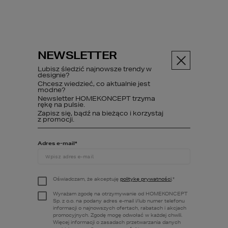
NEWSLETTER
Menu
Lubisz śledzić najnowsze trendy w
designie?
Chcesz wiedzieć, co aktualnie jest
modne?
Newsletter HOMEKONCEPT trzyma
ABC budowy
Poczytaj
Luksu...
rękę na pulsie.
Zapisz się, bądź na bieżąco i korzystaj
z promocji.
Adres e-mail
*
Luksusowy dom
pod miastem -
Oświadczam, że akceptuję
politykę prywatności
.
*
cechy
Wyrażam zgodę na otrzymywanie od HOMEKONCEPT
Sp. z o.o. na podany adres e-mail i/lub numer telefonu
nowoczesnych
informacji o najnowszych ofertach, rabatach i akcjach
promocyjnych. Zgodę mogę odwołać w każdej chwili.
Więcej informacji o zasadach przetwarzania danych