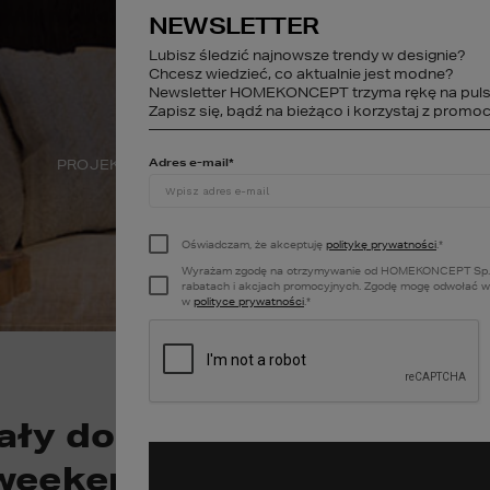
NEWSLETTER
studio@homekonce
Lubisz śledzić najnowsze trendy w designie?
Chcesz wiedzieć, co aktualnie jest modne?
Newsletter HOMEKONCEPT trzyma rękę na puls
STREFA KLIENTA
Zapisz się, bądź na bieżąco i korzystaj z promocj
Adres e-mail
*
PROJEKTY WNĘTRZ
DEWELOPER
A
Oświadczam, że akceptuję
politykę prywatności
.
*
Wyrażam zgodę na otrzymywanie od HOMEKONCEPT Sp. z o.o
rabatach i akcjach promocyjnych. Zgodę mogę odwołać w k
w
polityce prywatności
.
*
ały domek letniskowy – 5 
 weekendowy azyl