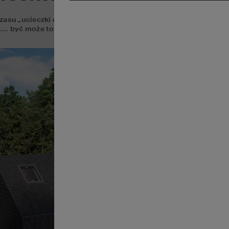
zasu „ucieczki od miasta”, codzienności, spraw do załatwienia 
ą… być może to jest rozwiązanie dla Ciebie! Zobacz nasze inspir