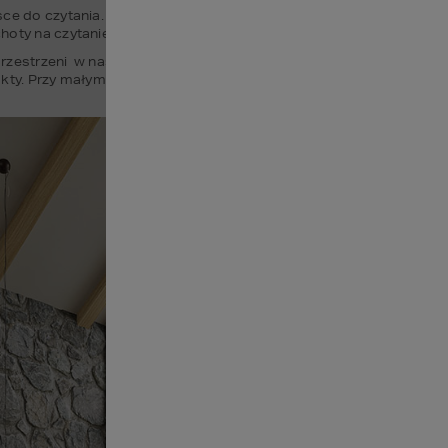
sce do czytania. Przecież wolny czas jaki spędzamy w małym domku
oty na czytanie ciekawej książki.
 przestrzeni  w naszym domku letniskowym warto jak najwcześniej z
kty. Przy małym domku letniskowym niezwykle ważne jest oświetlen