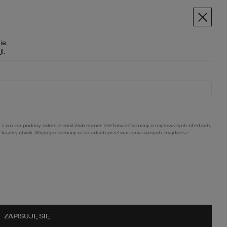
pt.pl
+48 606 228 556
Menu
ie.
SPOŁECZNOŚĆ
i.
BC BUDOWY
O NAS
KONTAKT
. na podany adres e-mail i/lub numer telefonu informacji o najnowszych ofertach,
ażdej chwili. Więcej informacji o zasadach przetwarzania danych znajdziesz
porad jak
ZAPISUJĘ SIĘ