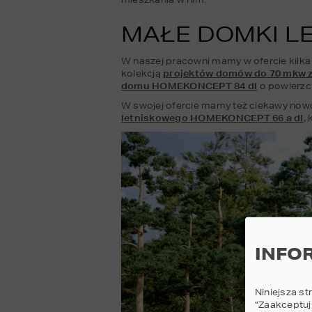
MAŁE DOMKI L
W naszej pracowni mamy w ofercie kilka
kolekcją 
projektów domów do 70 mkw
domu HOMEKONCEPT 84 dl
 o powierzc
W swojej ofercie mamy też ciekawy now
letniskowego HOMEKONCEPT 66 a dl
,
INFO
Niniejsza st
“Zaakceptuj