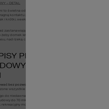
WY – DETAL
tni to świetna odskocznia od codziennych obowiązków. To rozwiązan
ragną kontaktu z naturą, wyciszenia, relaksu i spokoju, oddechu od
ak i krótki, weekendowy wypoczynek.
eż zastanawiając się jak urządzić mały domek letniskowy warto ro
żeby domek letniskowy był w odległości ok. 100 km od naszego m
 lasu, nad rzeką czy jeziorem. Przecież o to jest najważniejszy prz
PISY PRAWA? WYTYCZNE 
UDOWY MAŁYCH DOMKÓW 
H
wać bez pozwolenia
. Ale ważna informacja! 
Musimy zgłosić jego
one wszystkie procedury formalne. 
o do niedawna mogła wynosić do 35 mkw. Jednak w 2022 nastąpił
udowy do 70 mkw. Jednak musi spełniać jeden ważny warunek, mus
ek rekreacyjny może mieć antresolę co zwiększa jego powierzchnię