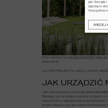
jak Google 
zgodą w dow
Wszystkie i
WIĘCEJ 
Dom letniskowy 
HOMEKONCEPT 66 a dl
niezwykle!
AUTOR PROJEKTU: ARCH. JACEK NIEB
JAK URZĄDZIĆ
Jak sama nazwa wskazuje 
dom letnisko
Dlatego już na etapie wybory projektu, a
wszystkim o zaplanowanie przestrzeni i w
strefa relaksu czy też strefa kominkowo