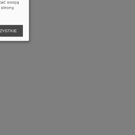
zać swoją
strony.
ZYSTKIE
lne materiały. Całośc prezentuje się 
Y?
ergonomiczne rozplanowanie przestrzeni. 
zące wnętrz. Chodzi tutaj przede 
alniana. Nie bez znaczenia jest również 
ście wygodna sofa!