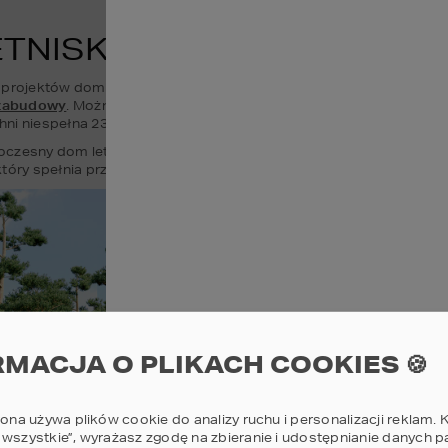
ETNISKOWE W OFERCIE 
 projektów domków letniskowych. Zapraszamy do zapoznania się z 
 zabudowy
. Można u nas znaleźć zarówno zupełnie małe domki letni
hni niespełna 23 mkw. 
oczesny dom letniskowy 
HOMEKONCEPT 85 dl
 z letnią kuchnią na
 który spełnia przepisy dotyczące ograniczenia powierzchni użytko
RMACJA O PLIKACH COOKIES 🍪
rona używa plików cookie do analizy ruchu i personalizacji reklam. K
 wszystkie”, wyrażasz zgodę na zbieranie i udostępnianie danych 