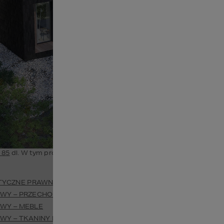
 85
 dl. W tym projcie nowoczesnego domu na uwagę zasluguje kuch
WYTYCZNE PRAWNE DOTYCZĄCE BUDOWY MAŁYCH DOMKÓW LET
JAK URZĄDZIĆ DOMEK LETNISKOWY – PRZECHOWYWANIE I SPRZĘTY
OWY – MEBLE
OWY – TKANINY I MATERIAŁY WYKOŃCZENIOWE