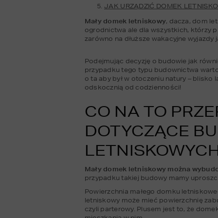
JAK URZĄDZIĆ DOMEK LETNISKO
Mały domek letniskowy
, dacza, dom le
ogrodnictwa ale dla wszystkich, którzy p
zarówno na dłuższe wakacyjne wyjazdy j
Podejmując decyzję o budowie jak równi
przypadku tego typu budownictwa warto 
o ta aby był w otoczeniu natury – blisko
odskocznią od codzienności!
CO NA TO PRZE
DOTYCZĄCE B
LETNISKOWYC
Mały domek letniskowy można wybudo
przypadku takiej budowy mamy uproszcz
Powierzchnia małego domku letniskoweg
letniskowy może mieć powierzchnię zab
czyli parterowy. Plusem jest to, że dom
mieszkania w nim.