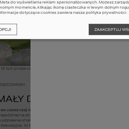
i Meta do wyświetlania reklam spersonalizowanych. Możesz zarząd
olnym momencie, klikając ikonę ciasteczka w lewym dolnym rogu 
nformacje dotyczące cookies zawiera nasza
polityka prywatności
.
OPCJI
ZAAKCEPTUJ WS
. W tym projekcie domu nowoczesna bryła została "ubrana" w natrura
IESZCZAŃSKI
 MAŁY DOMEK LETNISKOW
we zazwyczaj mają ograniczoną przestrzeń
. Dlatego ważne jest 
 najpóźniej na etapie budowy należy podjąć kluczowe decyzje dotyc
ydzielenie stref. Najważniejsza jest oczywiście strefa kuchenno-jad
-telewizyjna. W tej strefie najważniejszym sprzętem będzie oczywi