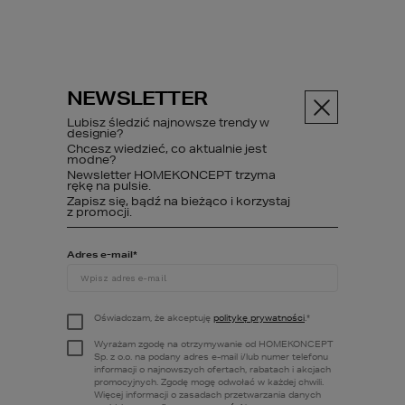
NEWSLETTER
Menu
Lubisz śledzić najnowsze trendy w
designie?
Chcesz wiedzieć, co aktualnie jest
modne?
Newsletter HOMEKONCEPT trzyma
ABC budowy
Poczytaj
Jak s...
rękę na pulsie.
Zapisz się, bądź na bieżąco i korzystaj
z promocji.
Adres e-mail
*
Jak sprawnie
zaplanować
Oświadczam, że akceptuję
politykę prywatności
.
*
prace
Wyrażam zgodę na otrzymywanie od HOMEKONCEPT
Sp. z o.o. na podany adres e-mail i/lub numer telefonu
remontowo-
informacji o najnowszych ofertach, rabatach i akcjach
promocyjnych. Zgodę mogę odwołać w każdej chwili.
Więcej informacji o zasadach przetwarzania danych