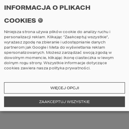
INFORMACJA O PLIKACH
SAMEMU CZY Z 
POMOCĄ 
COOKIES 🍪
SPECJALISTÓW?
Niniejsza strona używa plików cookie do analizy ruchu i
personalizacji reklam. Klikając “Zaakceptuj wszystkie”,
Jeśli mamy już harmonogram, ustalony 
wyrażasz zgodę na zbieranie i udostępnianie danych
zakres prac oraz wybrane materiały, 
partnerom jak Google i Meta do wyświetlania reklam
pozostaje decyzja, czy remont 
spersonalizowanych. Możesz zarządzać swoją zgodą w
przeprowadzić we własnym zakresie, czy 
dowolnym momencie, klikając ikonę ciasteczka w lewym
też skorzystać z ekipy remontowej. 
dolnym rogu strony.
Wszystkie informacje dotyczące
Skomplikowane prace, wymagające 
cookies zawiera nasza
polityka prywatności
.
fachowej wiedzy oraz doświadczenia, 
radzimy powierzyć profesjonalistom. Jak 
ich znaleźć? Najlepiej korzystać z 
rekomendacji rodziny oraz przyjaciół. Jeśli 
WIĘCEJ OPCJI
ta metoda zawiedzie, pozostaje 
skorzystanie z ogłoszeń na branżowych 
portalach internetowych. Przed 
ZAAKCEPTUJ WSZYSTKIE
ostatecznym wyborem ekipy zawsze należy 
żądać referencji, które następnie trzeba 
sprawdzić. Niezwykle istotne jest dokładne 
sformułowanie umowy z wykonawcą.
Podsumowując, wiosna to najlepszy czas na 