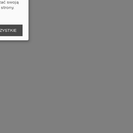
zać swoją
strony.
 koszty eksploatacji budynków. 
aoszczędzenie na ogrzewaniu.
ZYSTKIE
im współczynnikiem przenikania ciepła 
 wnętrza podczas słonecznych, 
 co dodatkowo zmniejsza 
T 100
, który zawiera duże przeszklenia, 
mi parametrami termoizolacyjnymi, 