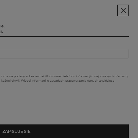
pt.pl
+48 606 228 556
Menu
ie.
SPOŁECZNOŚĆ
i.
BC BUDOWY
O NAS
KONTAKT
. na podany adres e-mail i/lub numer telefonu informacji o najnowszych ofertach,
ażdej chwili. Więcej informacji o zasadach przetwarzania danych znajdziesz
achwycające
ZAPISUJĘ SIĘ