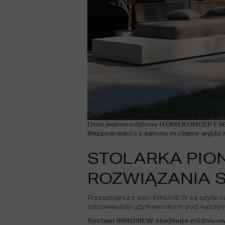
Dom jednorodzinny HOMEKONCEPT 98 z
Bezpośrednio z salonu możemy wyjść n
STOLARKA PIO
ROZWIĄZANIA S
Przeszklenia z serii INNOVIEW są szyte 
odpowiadały użytkownikom pod każdy