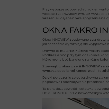
Przy wyborze odpowiednich okien warto zwr
wiele lat i zachwycały tym, jak wyglądają i
wrażenie i dające nowe spojrzenie na o
OKNA FAKRO I
Okna INNOVIEW zbudowane są z drewna i a
jednocześnie wyróżniają się wyjątkową 
Drewno to materiał, którego walory este
Podkreśla ono przy tym doskonale koncep
które mogą być barwione na różne kolory
Z zewnątrz okna z serii INNOVIEW są z
wymaga specjalnej konserwacji. Istnie
Dzięki połączeniu ze sobą drewna z alu
pogodowe i oddziaływanie promieni słone
Ta ponadczasowość i estetyka powodują
HOMEKONCEPT 91 o nowoczesnym wzorni