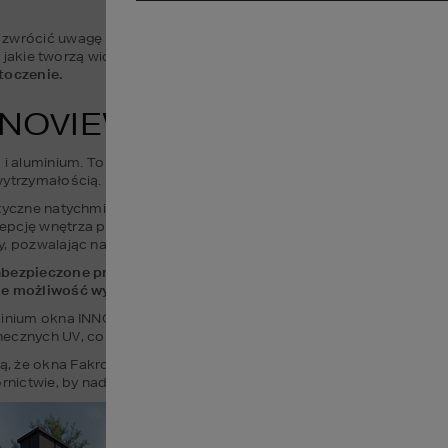
ócić uwagę na to, aby były one nie tylko trwałe i ciepłe, ale także 
 jakie tworzą widoki. 
Właśnie dlatego powstały okna Fakro INNOV
toczenie.
NNOVIEW – PONADCZASO
luminium. To materiały, które idealnie nadają się do budowy unika
wytrzymałością.
tyczne natychmiast przyciągają uwagę, a dzięki odpowiedniemu zab
cję wnętrza przytulnego i ciepłego. Do wyboru są 4 gatunki drewn
, pozwalając na projektowanie unikalnych wnętrz.
abezpieczone przez aluminiową okładzinę, która chroni je przed
je możliwość wykorzystania aż 250 kolorów z palety RAL, by na
minium okna INNOVIEW wyróżniają się bardzo wysokim stopniem od
cznych UV, co przekłada się na ich wieloletnie użytkowanie.
, że okna Fakro INNOVIEW idealnie sprawdzają się w projektach
ctwie, by nadać im eleganckie wykończenie.