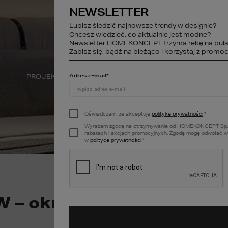
NEWSLETTER
studio@homekonce
Lubisz śledzić najnowsze trendy w designie?
Chcesz wiedzieć, co aktualnie jest modne?
Newsletter HOMEKONCEPT trzyma rękę na puls
STREFA KLIENTA
Zapisz się, bądź na bieżąco i korzystaj z promocj
Adres e-mail
*
PROJEKTY WNĘTRZ
DEWELOPER
A
Oświadczam, że akceptuję
politykę prywatności
.
*
Wyrażam zgodę na otrzymywanie od HOMEKONCEPT Sp. z o.o
rabatach i akcjach promocyjnych. Zgodę mogę odwołać w k
w
polityce prywatności
.
*
 – okna, które tworzą z