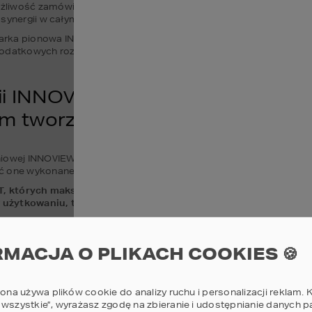
wość zamówienia okien w jednolitej kolorystyce, z jednakowych ma
 synergii w całym budynku.
arka pionowa INNOVIEW wykorzystuje najnowocześniejsze system
odatkowych rozwiązań zabezpieczających, by uzyskać jeszcze wyż
i INNOVIEW – duże przeszklenia d
em tworzą wyjątkowe wspomnien
iowej INNOVIEW doskonale sprawdza się wtedy, gdy celem jest uzys
ć one wykonane nawet w bardzo dużych wymiarach, aby wpuszczać 
ST, których maksymalne wymiary to 12 m szerokości oraz 2,8 m 
użytkowaniu, tworząc łatwe w obsłudze drzwi wejściowe na tar
rasowe HST Sky. Stolarka ta wykorzystuje osadzony bezpośrednio w
między budynkiem a jego otoczeniem zanika, aby stworzyć koncepcj
RMACJA O PLIKACH COOKIES 🍪
wę domu w malowniczym otoczeniu przyrody, warto zdecydować si
 by zapewnić domownikom bliskość natury i piękne widoki każdego d
rona używa plików cookie do analizy ruchu i personalizacji reklam. K
 wszystkie”, wyrażasz zgodę na zbieranie i udostępnianie danych 