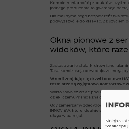
Komplementarność produktów, czyli możli
jednego producenta to gwarancja pełnej
Dla maksymalnego bezpieczeństwa stol
podwyższyć je do klasy RC2 z użyciem d
Okna pionowe z seri
widoków, które raz
Zastosowanie stolarki drewniano-alumin
Taka konstrukcja powoduje, że mogą by
W serii znajdują się drzwi tarasowe H
rozmiarze są wyjątkowo komfortowe w 
Warto również wziąć pod uwagę drzwi ta
dzięki czemu granica znajdująca się po
INFO
Gdy zamierzamy zdecydować się na budo
INNOVIEW, które idealnie się dopełniają,
długo w pamięci. 
Niniejsza st
“Zaakceptuj