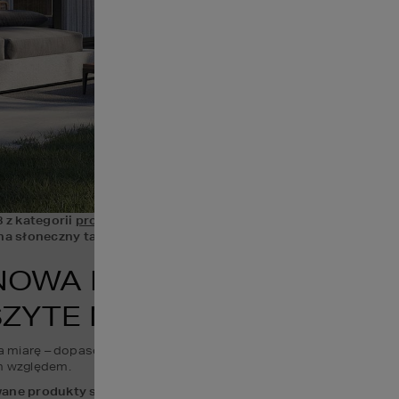
 kategorii 
projekty domów z poddaszem
, ma bardzo dużą i prz
a słoneczny taras przez drzwi tarasowe hs.
NOWA FAKRO INNOVIEW –
ZYTE NA MIARĘ
na miarę – dopasowane zarówno pod względem rozmiaru, jak i konkre
m względem.