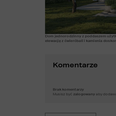
Dom jednorodzinny z poddaszem użyt
elewację z ćwierćbali i kamienia dosk
Komentarze
Brak komentarzy
Musisz być
zalogowany
aby dodawa