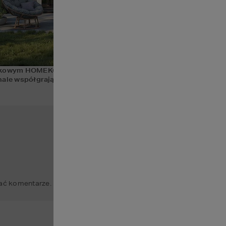
kowym HOMEKONCEPT 100 z kategorii 
domy modułowe HOME
onale współgrają z wieloformatowymi przeszkleniami budynku. 
ć komentarze.