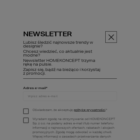
NEWSLETTER
Menu
Lubisz śledzić najnowsze trendy w
designie?
Chcesz wiedzieć, co aktualnie jest
modne?
Newsletter HOMEKONCEPT trzyma
ABC budowy
Poczytaj
Sześć...
rękę na pulsie.
Zapisz się, bądź na bieżąco i korzystaj
z promocji.
Adres e-mail
*
Sześć (a nawet
więcej)
Oświadczam, że akceptuję
politykę prywatności
.
*
powodów, dla
Wyrażam zgodę na otrzymywanie od HOMEKONCEPT
Sp. z o.o. na podany adres e-mail i/lub numer telefonu
których warto
informacji o najnowszych ofertach, rabatach i akcjach
promocyjnych. Zgodę mogę odwołać w każdej chwili.
Więcej informacji o zasadach przetwarzania danych