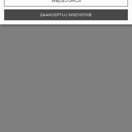
WIĘCEJ OPCJI
ZAAKCEPTUJ WSZYSTKIE
SPALONY DĄB
SHEFFIELD