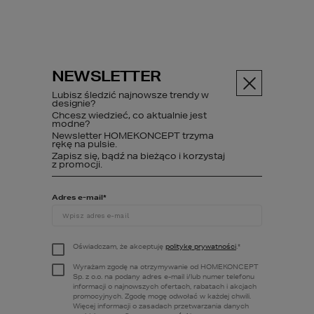
NEWSLETTER
Menu
Lubisz śledzić najnowsze trendy w
designie?
Chcesz wiedzieć, co aktualnie jest
modne?
Newsletter HOMEKONCEPT trzyma
Społeczność
Forum
Czytaj wątek
rękę na pulsie.
Zapisz się, bądź na bieżąco i korzystaj
z promocji.
Szukaj wątku
Adres e-mail
*
Oświadczam, że akceptuję
politykę prywatności
.
*
FILTRUJ
Wyrażam zgodę na otrzymywanie od HOMEKONCEPT
Sp. z o.o. na podany adres e-mail i/lub numer telefonu
informacji o najnowszych ofertach, rabatach i akcjach
promocyjnych. Zgodę mogę odwołać w każdej chwili.
Więcej informacji o zasadach przetwarzania danych
<< Powrót do tematów