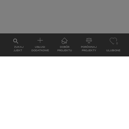
0
WYSZUKAJ
USŁUGI
DOBÓR
PORÓWNAJ
PROJEKT
DODATKOWE
PROJEKTU
PROJEKTY
ULUBIONE
KONTAKT
ul. Grzegórzecka 67F/1
31-559
Kraków
MAPA
E-mail: studio@homekoncept.pl
tel. (+48) 606 228 556
Poniedziałek - Piątek: 8:00 - 17:00
Sobota: nieczynne