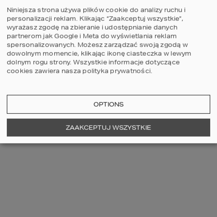
Niniejsza strona używa plików cookie do analizy ruchu i
personalizacji reklam. Klikając “Zaakceptuj wszystkie”,
wyrażasz zgodę na zbieranie i udostępnianie danych
ALDONA
partnerom jak Google i Meta do wyświetlania reklam
@Iza my wstawiliśmy małą
spersonalizowanych. Możesz zarządzać swoją zgodą w
zamrażarkę - idealna na
mrożenie warzyw i zapas
dowolnym momencie, klikając ikonę ciasteczka w lewym
lodów na lato :) standardowo
dolnym rogu strony.
Wszystkie informacje dotyczące
w spiżarce trzymamy słoiki,
kasze, makarony i wielkie gary
cookies zawiera nasza
polityka prywatności
.
:)
Odpowiedź
OPTIONS
Musisz być
zalogowany
aby dodawać
ZAAKCEPTUJ WSZYSTKIE
komentarze.