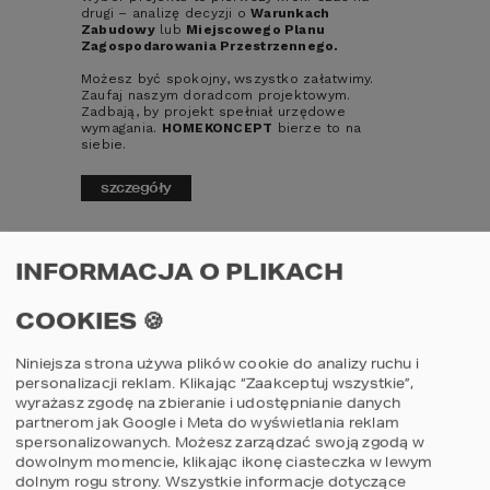
drugi – analizę decyzji o
Warunkach
Zabudowy
lub
Miejscowego Planu
KONTAKT
Zagospodarowania Przestrzennego.
Możesz być spokojny, wszystko załatwimy.
Zaufaj naszym doradcom projektowym.
IMIĘ I NAZWISKO
*
Zadbają, by projekt spełniał urzędowe
wymagania.
HOMEKONCEPT
bierze to na
siebie.
MAIL
*
szczegóły
TREŚĆ WIADOMOŚCI
*
INFORMACJA O PLIKACH
COOKIES 🍪
Niniejsza strona używa plików cookie do analizy ruchu i
personalizacji reklam. Klikając “Zaakceptuj wszystkie”,
*
pole obowiązkowe
wyrażasz zgodę na zbieranie i udostępnianie danych
partnerom jak Google i Meta do wyświetlania reklam
spersonalizowanych. Możesz zarządzać swoją zgodą w
Dobór projektu
dowolnym momencie, klikając ikonę ciasteczka w lewym
dolnym rogu strony.
Wszystkie informacje dotyczące