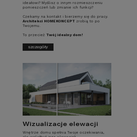
ideałowi? Myślisz o innym rozmieszczeniu
pomieszczeń lub zmianie ich funkcji?
Czekamy na kontakt i bierzemy się do pracy.
Architekci HOMEKONCEPT
zrobią to po
Twojemu.
To przecież
Twój idealny dom!
KONTAKT
szczegóły
ul. Grzegórzecka 67F/1
31-559
Kraków
MAPA
E-mail: studio@homekoncept.pl
tel. (+48) 606 228 556
Poniedziałek - Piątek: 8:00 - 17:00
Sobota: nieczynne
USŁUGI DODATKOWE
Wizualizacje elewacji
PROJEKTY DOMÓW
Wnętrze domu spełnia Twoje oczekiwania,
O NAS