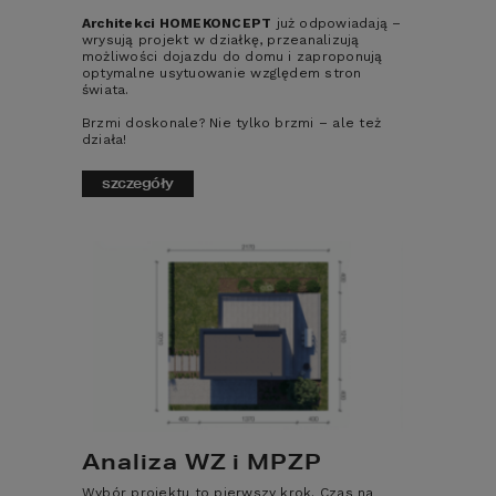
(+48) 606 228 556
Architekci HOMEKONCEPT
już odpowiadają –
wrysują projekt w działkę, przeanalizują
MAIL
możliwości dojazdu do domu i zaproponują
optymalne usytuowanie względem stron
studio@homekoncept.pl
świata.
Brzmi doskonale? Nie tylko brzmi – ale też
działa!
PRACOWNIA HOMEKONCEPT
szczegóły
ul. Grzegórzecka 67F/1
31-559 Kraków
GODZINY PRACY
poniedziałek - piątek: 8:00 – 17:00
sobota: nieczynne
ŚLEDŹ NASZE MEDIA
SPOŁECZNOŚCIOWE
Analiza WZ i MPZP
Wybór projektu to pierwszy krok. Czas na