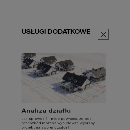
USŁUGI DODATKOWE
Menu
Kontakt
MASZ PYTANIE?
SKONTAKTUJ SIĘ Z
NAMI
Analiza działki
Jak sprawdzić i mieć pewność, że bez
TELEFON
przeszkód możesz wybudować wybrany
projekt na swojej działce?